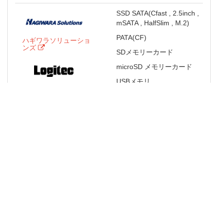
SSD SATA(Cfast , 2.5inch ,
mSATA , HalfSlim , M.2)
PATA(CF)
ハギワラソリューショ
ンズ
SDメモリーカード
microSD メモリーカード
USBメモリ
ロジテックINAソリュ
寿命診断ツール
ーションズ
NAS
ウイルスチェックツール(セ
ハギワラソリューショ
キュリティ機能付きUSBメ
ンズ
モリ)
エレコム