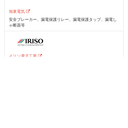
旭東電気
安全ブレーカー、漏電保護リレー、漏電保護タップ、漏電し
ゃ断器等
イリソ電子工業
多極コネクタ、電子機器用ピン
エア・ブラウン
耐湿性に優れた絶縁コーティング剤であるヒュミシール社製
品をはじめとし、各種化成品や、計測器、センサを取扱い。